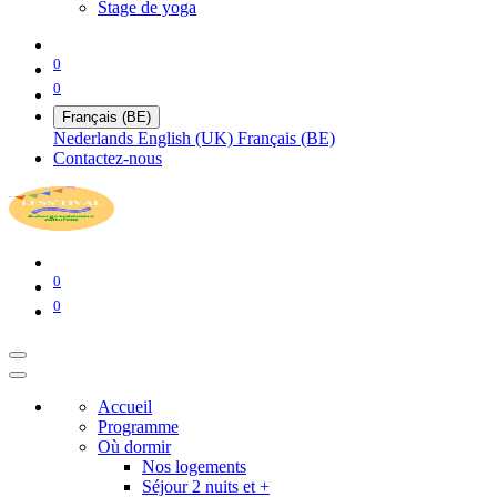
Stage de yoga
0
0
Français (BE)
Nederlands
English (UK)
Français (BE)
Contactez-nous
0
0
Accueil
Programme
Où dormir
Nos logements
Séjour 2 nuits et +