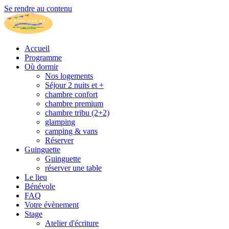
Se rendre au contenu
Accueil
Programme
Où dormir
Nos logements
Séjour 2 nuits et +
chambre confort
chambre premium
chambre tribu (2+2)
glamping
camping & vans
Réserver
Guinguette
Guinguette
réserver une table
Le lieu
Bénévole
FAQ
Votre évènement
Stage
Atelier d'écriture